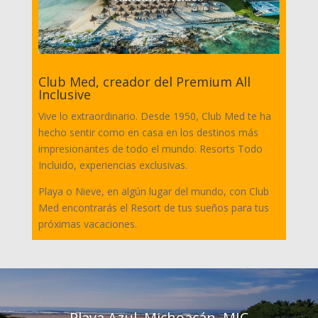
Club Med, creador del Premium All
Inclusive
Vive lo extraordinario. Desde 1950, Club Med te ha
hecho sentir como en casa en los destinos más
impresionantes de todo el mundo. Resorts Todo
Incluido, experiencias exclusivas.
Playa o Nieve, en algún lugar del mundo, con Club
Med encontrarás el Resort de tus sueños para tus
próximas vacaciones.
Playa Azul, Michoacán, MIC