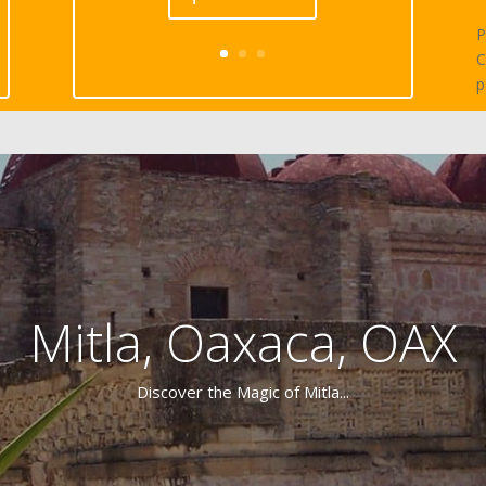
P
C
p
Mitla, Oaxaca, OAX
Discover the Magic of Mitla...