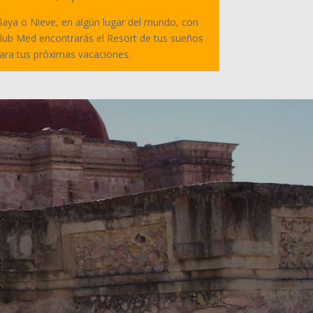
laya o Nieve, en algún lugar del mundo, con
lub Med encontrarás el Resort de tus sueños
ara tus próximas vacaciones.