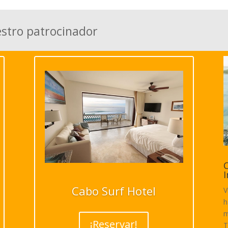
estro patrocinador
C
I
Cabo Surf Hotel
V
h
m
¡Reservar!
T