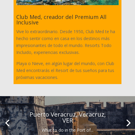
Club Med, creador del Premium All
Inclusive
Vive lo extraordinario. Desde 1950, Club Med te ha
hecho sentir como en casa en los destinos más
impresionantes de todo el mundo. Resorts Todo
Incluido, experiencias exclusivas.
Playa o Nieve, en algún lugar del mundo, con Club
Med encontrarás el Resort de tus sueños para tus
próximas vacaciones.
Puerto Veracruz, Veracruz,
VER
What to do in the Port of...