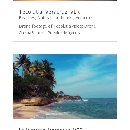
Tecolutla, Veracruz, VER
Beaches
,
Natural Landmarks
,
Veracruz
Drone footage of Tecolutla!Video: Drone
ChispaBeachesPueblos Mágicos
La Vigueta, Veracruz, VER