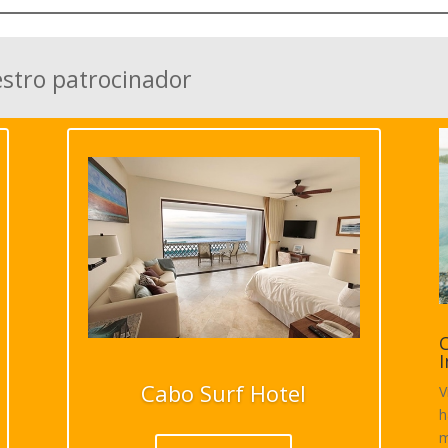
estro patrocinador
C
I
Cabo Surf Hotel
V
h
m