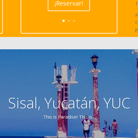
¡Reservar!
T
P
C
p
Sisal, Yucatán, YUC
This is Paradise! This is...