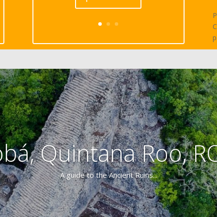
P
C
p
bá, Quintana Roo, 
A guide to the Ancient Ruins...