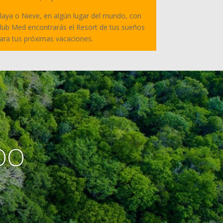
laya o Nieve, en algún lugar del mundo, con
lub Med encontrarás el Resort de tus sueños
ara tus próximas vacaciones.
ROO