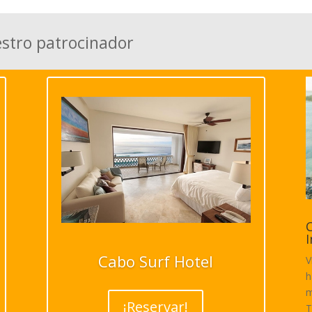
estro patrocinador
C
I
Cabo Surf Hotel
V
h
m
¡Reservar!
T