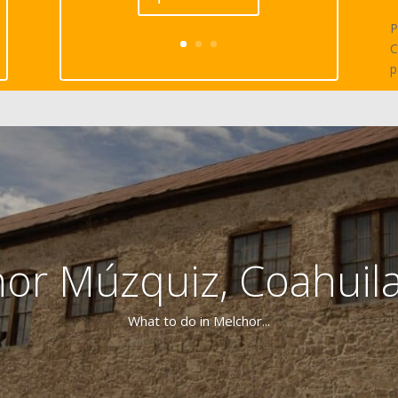
P
C
p
or Múzquiz, Coahuil
What to do in Melchor...