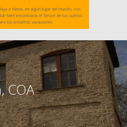
laya o Nieve, en algún lugar del mundo, con
lub Med encontrarás el Resort de tus sueños
ara tus próximas vacaciones.
a, COA