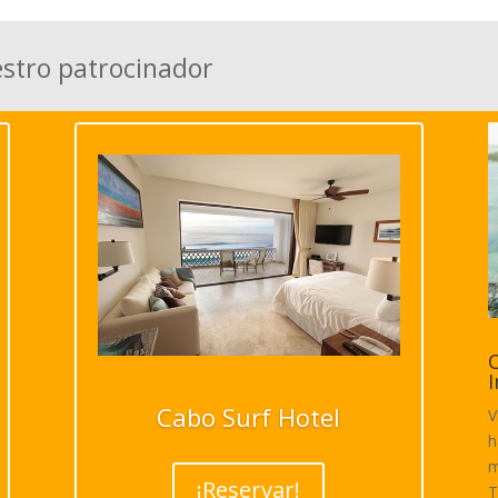
estro patrocinador
C
I
Cabo Surf Hotel
V
h
m
¡Reservar!
T