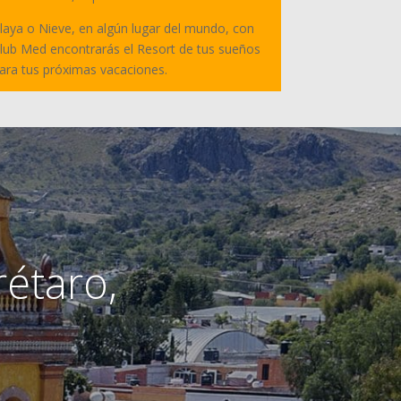
laya o Nieve, en algún lugar del mundo, con
lub Med encontrarás el Resort de tus sueños
ara tus próximas vacaciones.
étaro,