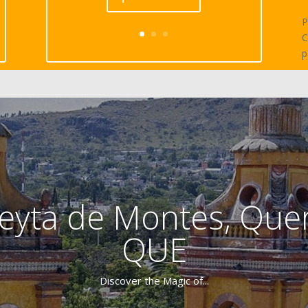
P
C
p
eyta de Montes, Quer
QUE
Discover the Magic of...