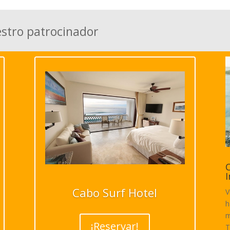
estro patrocinador
C
I
Cabo Surf Hotel
V
h
m
¡Reservar!
T