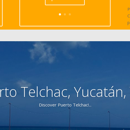
P
C
p
rto Telchac, Yucatán,
Discover Puerto Telchac!...