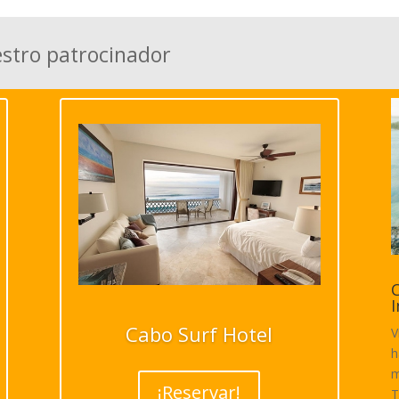
estro patrocinador
C
I
Cabo Surf Hotel
V
h
m
¡Reservar!
T