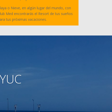
laya o Nieve, en algún lugar del mundo, con
lub Med encontrarás el Resort de tus sueños
ara tus próximas vacaciones.
 YUC