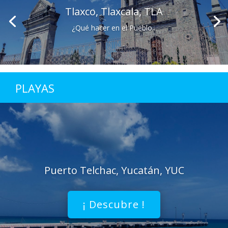
Tlaxco, Tlaxcala, TLA
¿Qué hacer en el Pueblo...
PLAYAS
Puerto Telchac, Yucatán, YUC
¡ Descubre !