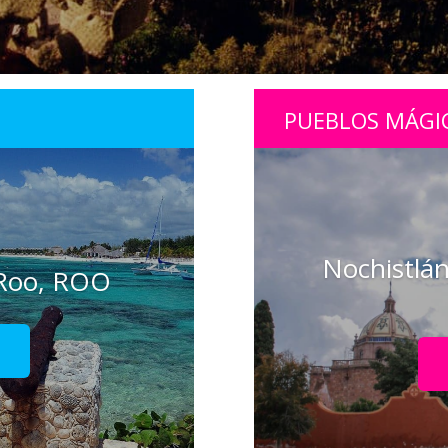
PUEBLOS MÁGI
Nochistlán
 Roo, ROO
!