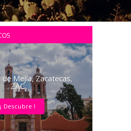
COS
 de Mejía, Zacatecas,
ZAC
¡ Descubre !