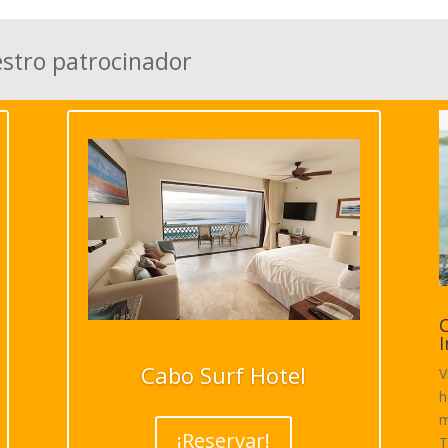
estro patrocinador
C
I
Cabo Surf Hotel
V
h
m
¡Reservar!
T