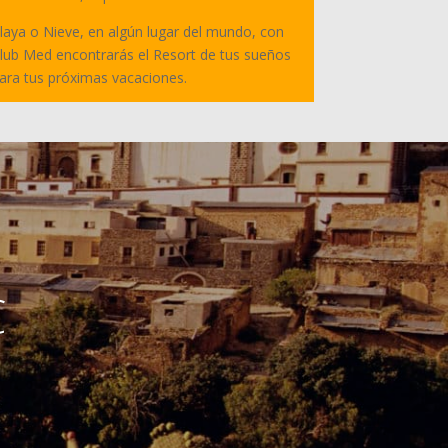
laya o Nieve, en algún lugar del mundo, con
lub Med encontrarás el Resort de tus sueños
ara tus próximas vacaciones.
C