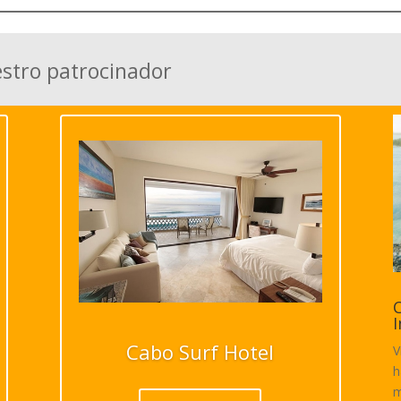
estro patrocinador
C
I
Cabo Surf Hotel
V
h
m