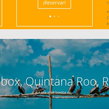
¡Reservar!
T
P
C
p
lbox, Quintana Roo, 
¡La isla más bonita de...