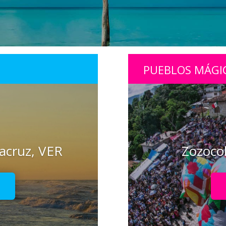
PUEBLOS MÁGI
racruz, VER
Zozocol
!