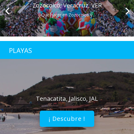
Zozocolco, Veracruz, VER
¿Qué hacer en Zozocolco y...
PLAYAS
Tenacatita, Jalisco, JAL
¡ Descubre !