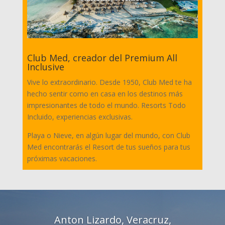
Club Med, creador del Premium All
Inclusive
Vive lo extraordinario. Desde 1950, Club Med te ha
hecho sentir como en casa en los destinos más
impresionantes de todo el mundo. Resorts Todo
Incluido, experiencias exclusivas.
Playa o Nieve, en algún lugar del mundo, con Club
Med encontrarás el Resort de tus sueños para tus
próximas vacaciones.
Anton Lizardo, Veracruz,