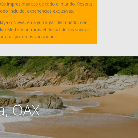
ás impresionantes de todo el mundo. Resorts
odo Incluido, experiencias exclusivas.
laya o Nieve, en algún lugar del mundo, con
lub Med encontrarás el Resort de tus sueños
ara tus próximas vacaciones.
a, OAX