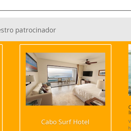
estro patrocinador
C
I
Cabo Surf Hotel
V
h