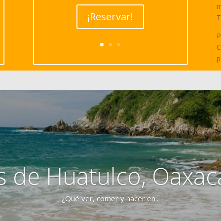
m
¡Reservar!
T
P
C
p
s de Huatulco, Oaxac
¿Qué ver, comer y hacer en...