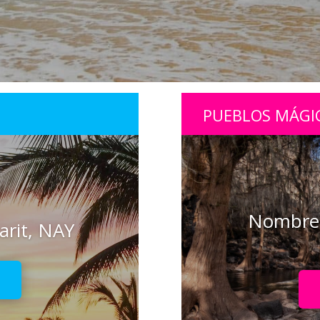
PUEBLOS MÁGI
Nombre 
arit, NAY
!