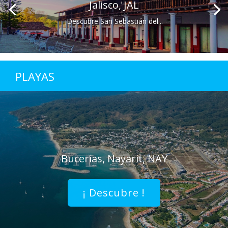
Jalisco, JAL
¡Descubre San Sebastián del...
PLAYAS
Bucerías, Nayarit, NAY
¡ Descubre !