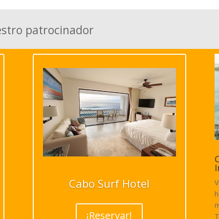
estro patrocinador
C
I
Cabo Surf Hotel
V
h
m
¡Reservar!
T