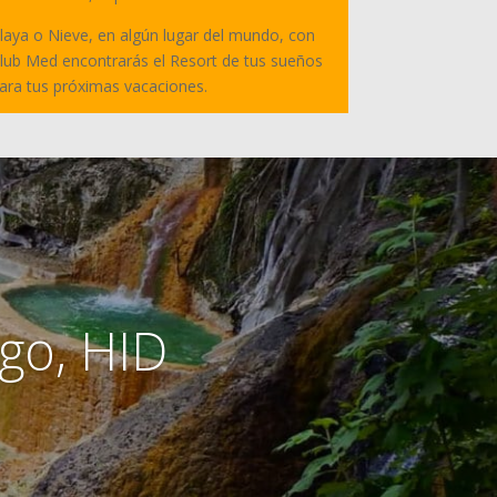
laya o Nieve, en algún lugar del mundo, con
lub Med encontrarás el Resort de tus sueños
ara tus próximas vacaciones.
go, HID