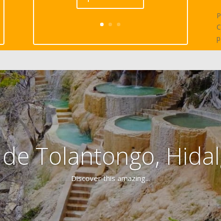
P
C
p
 de Tolantongo, Hidal
Discover this amazing...