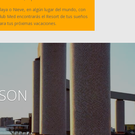
laya o Nieve, en algún lugar del mundo, con
lub Med encontrarás el Resort de tus sueños
ara tus próximas vacaciones.
 SON