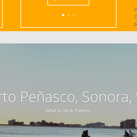
P
C
p
rto Peñasco, Sonora,
What to do in Puerto...