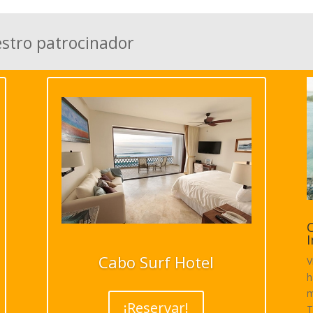
estro patrocinador
C
I
Cabo Surf Hotel
V
h
m
¡Reservar!
T