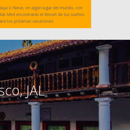
laya o Nieve, en algún lugar del mundo, con
lub Med encontrarás el Resort de tus sueños
ara tus próximas vacaciones.
sco, JAL