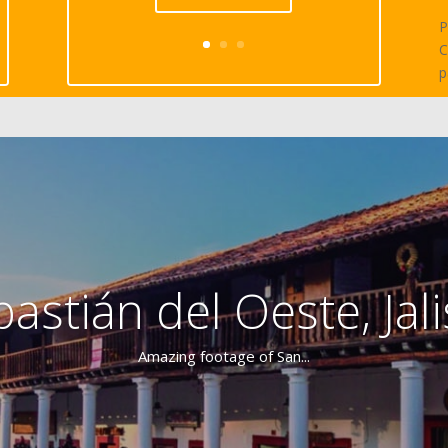
P
C
p
astián del Oeste, Jali
Amazing footage of San...