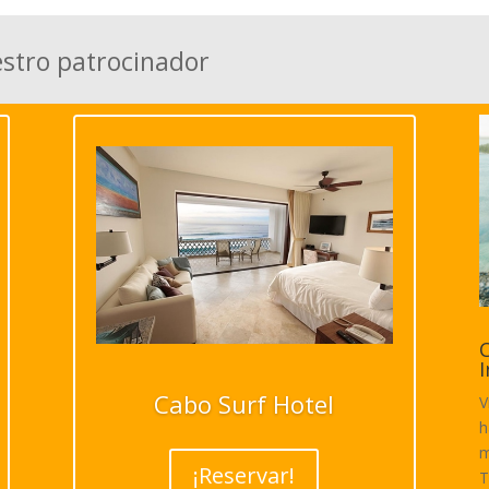
estro patrocinador
C
I
Cabo Surf Hotel
V
h
m
¡Reservar!
T