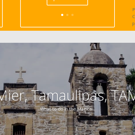
P
C
p
Mier, Tamaulipas, TA
What to do in the Magical...