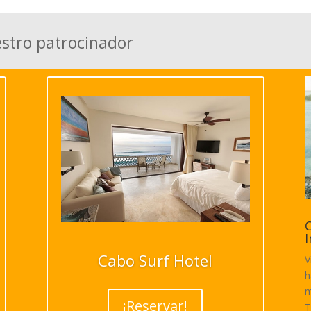
estro patrocinador
C
I
Cabo Surf Hotel
V
h
m
¡Reservar!
T