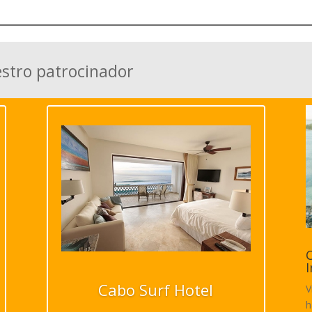
estro patrocinador
C
I
Cabo Surf Hotel
V
h