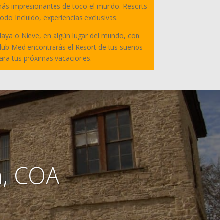
ás impresionantes de todo el mundo. Resorts
odo Incluido, experiencias exclusivas.
laya o Nieve, en algún lugar del mundo, con
lub Med encontrarás el Resort de tus sueños
ara tus próximas vacaciones.
a, COA