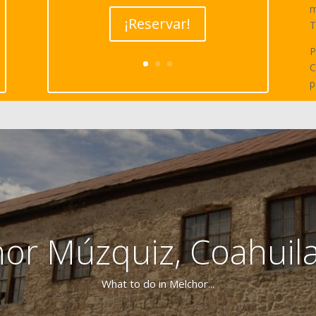
m
¡Reservar!
T
P
C
p
or Múzquiz, Coahuil
What to do in Melchor...