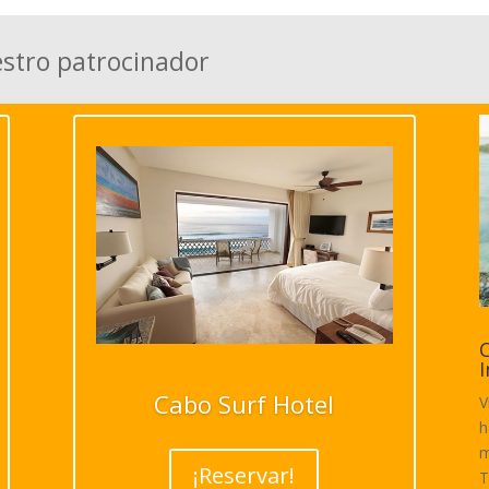
estro patrocinador
C
I
Cabo Surf Hotel
V
h
m
¡Reservar!
T