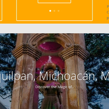
P
C
p
quilpan, Michoacán, 
Discover the Magic of...