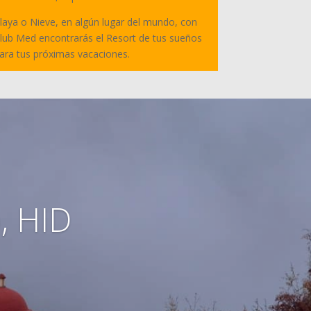
laya o Nieve, en algún lugar del mundo, con
lub Med encontrarás el Resort de tus sueños
ara tus próximas vacaciones.
, HID