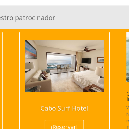
estro patrocinador
C
I
Cabo Surf Hotel
V
h
m
¡Reservar!
T