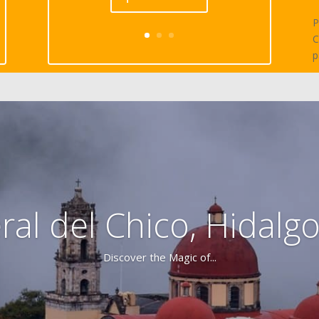
P
C
p
ral del Chico, Hidalgo
Discover the Magic of...