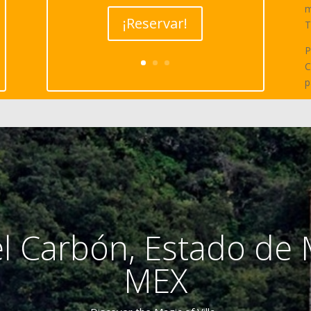
m
¡Reservar!
T
P
C
p
del Carbón, Estado de 
MEX