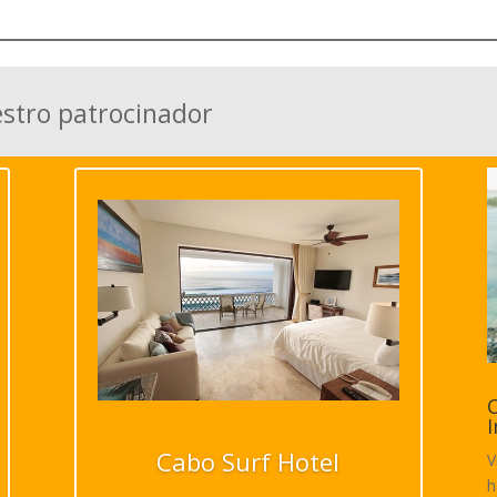
estro patrocinador
C
I
Cabo Surf Hotel
V
h