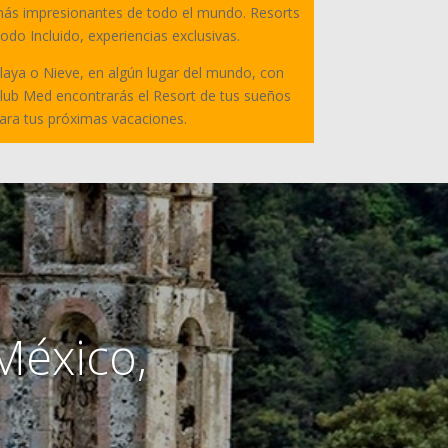
ás impresionantes de todo el mundo. Resorts
odo Incluido, experiencias exclusivas.
laya o Nieve, en algún lugar del mundo, con
lub Med encontrarás el Resort de tus sueños
ara tus próximas vacaciones.
México,