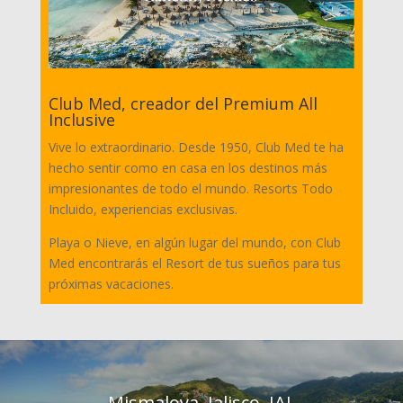
Club Med, creador del Premium All
Inclusive
Vive lo extraordinario. Desde 1950, Club Med te ha
hecho sentir como en casa en los destinos más
impresionantes de todo el mundo. Resorts Todo
Incluido, experiencias exclusivas.
Playa o Nieve, en algún lugar del mundo, con Club
Med encontrarás el Resort de tus sueños para tus
próximas vacaciones.
Mismaloya, Jalisco, JAL