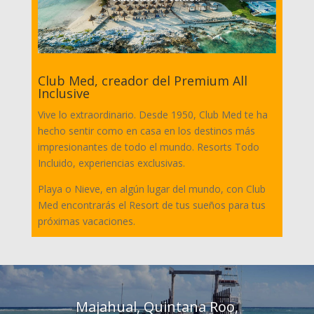
Club Med, creador del Premium All
Inclusive
Vive lo extraordinario. Desde 1950, Club Med te ha
hecho sentir como en casa en los destinos más
impresionantes de todo el mundo. Resorts Todo
Incluido, experiencias exclusivas.
Playa o Nieve, en algún lugar del mundo, con Club
Med encontrarás el Resort de tus sueños para tus
próximas vacaciones.
Majahual, Quintana Roo,