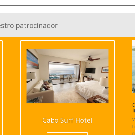
estro patrocinador
C
I
Cabo Surf Hotel
V
h
m