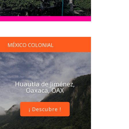
MÉXICO COLONIAL
Huautla de Jiménez,
Oaxaca, OAX
¡ Descubre !