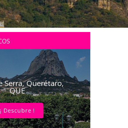
COS
e Serra, Querétaro,
QUE
¡ Descubre !