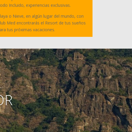
odo Incluido, experiencias exclusivas.
laya o Nieve, en algún lugar del mundo, con
lub Med encontrarás el Resort de tus sueños
ara tus próximas vacaciones.
OR