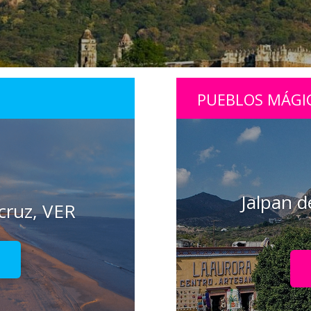
PUEBLOS MÁGI
Jalpan d
cruz, VER
!