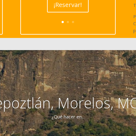
¡Reservar!
T
P
C
p
epoztlán, Morelos, M
¿Qué hacer en...