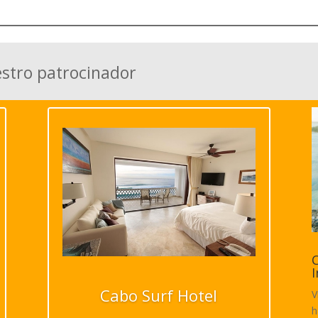
estro patrocinador
C
I
Cabo Surf Hotel
V
h