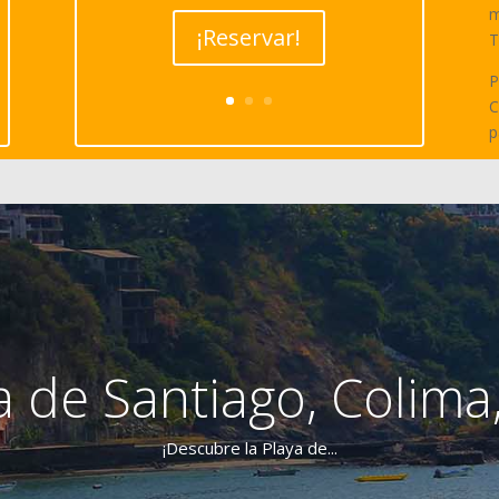
m
¡Reservar!
T
P
C
p
a de Santiago, Colima
¡Descubre la Playa de...