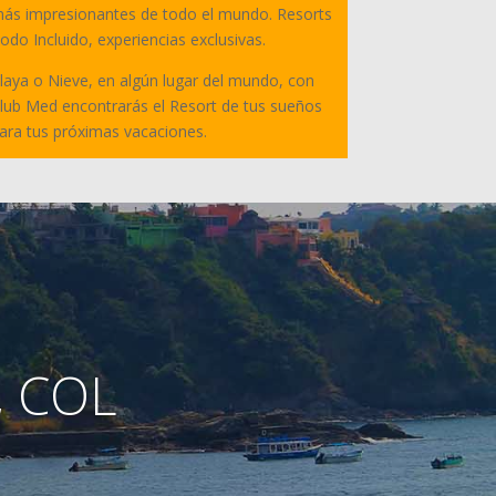
ás impresionantes de todo el mundo. Resorts
odo Incluido, experiencias exclusivas.
laya o Nieve, en algún lugar del mundo, con
lub Med encontrarás el Resort de tus sueños
ara tus próximas vacaciones.
, COL