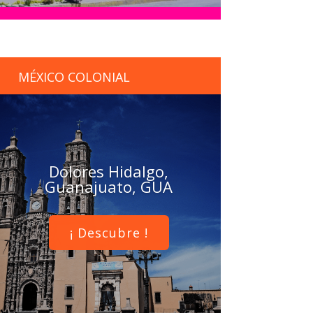
MÉXICO COLONIAL
Dolores Hidalgo,
Guanajuato, GUA
¡ Descubre !