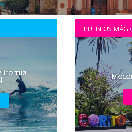
PUEBLOS MÁGI
lifornia
Mocor
N
!