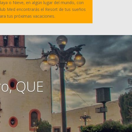
laya o Nieve, en algún lugar del mundo, con
lub Med encontrarás el Resort de tus sueños
ara tus próximas vacaciones.
ro, QUE