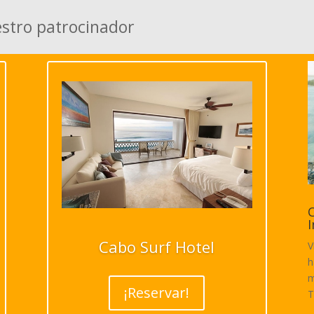
estro patrocinador
C
I
Cabo Surf Hotel
V
h
m
¡Reservar!
T