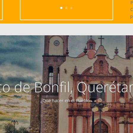
P
C
p
o de Bonfil, Queréta
¿Qué hacer en el Pueblo...