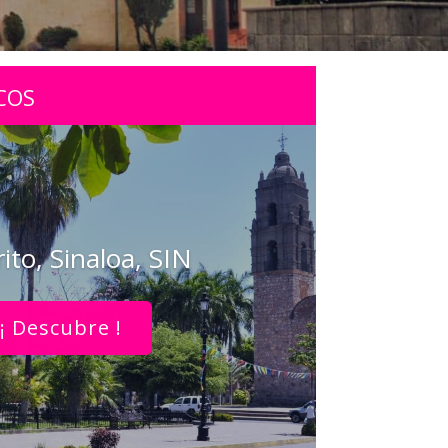
COS
ito, Sinaloa, SIN
¡ Descubre !