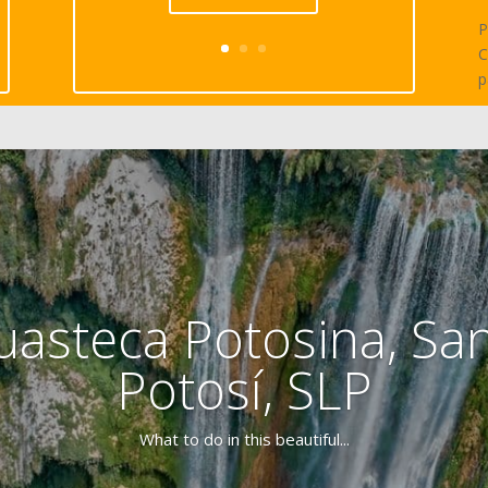
P
C
p
uasteca Potosina, San
Potosí, SLP
What to do in this beautiful...