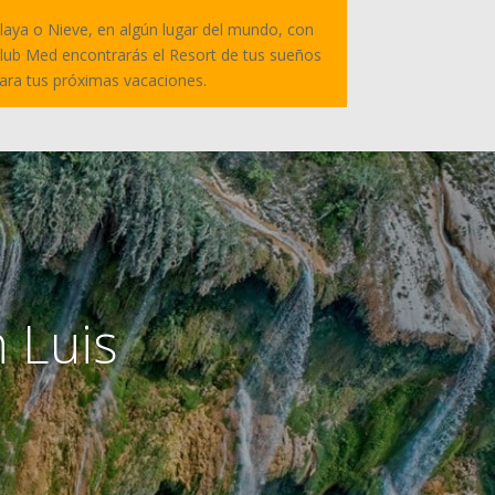
laya o Nieve, en algún lugar del mundo, con
lub Med encontrarás el Resort de tus sueños
ara tus próximas vacaciones.
 Luis