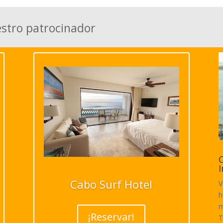
estro patrocinador
C
I
Cabo Surf Hotel
V
h
m
¡Reservar!
T